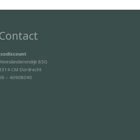
Contact
Isodiscount
Weeskinderendijk 85G
3314 CM Dordrecht
06 – 40908040