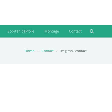
Soorten dakfolie
Montage
Contact
Home
Contact
img-mail-contact