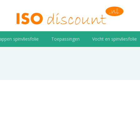
ppen spinvliesfolie
Toepassingen
Vocht en spinvliesfolie